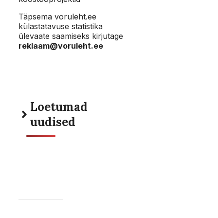
Täpsema voruleht.ee
külastatavuse statistika
ülevaate saamiseks kirjutage
reklaam@voruleht.ee
Loetumad
uudised