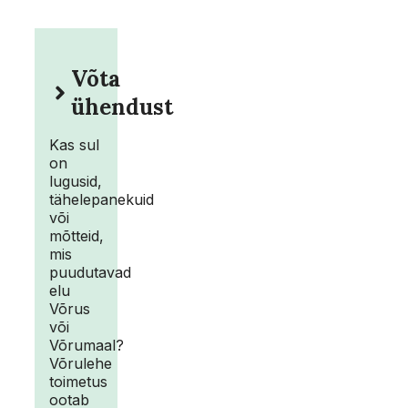
Võta
ühendust
Kas sul
on
lugusid,
tähelepanekuid
või
mõtteid,
mis
puudutavad
elu
Võrus
või
Võrumaal?
Võrulehe
toimetus
ootab