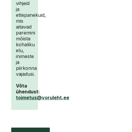
vihjeid
ja
ettepanekuid,
mis
aitavad
paremini
mõista
kohaliku
elu,
inimeste
ja
piirkonna
vajadusi.
Võta
ühendust:
toimetus@voruleht.ee