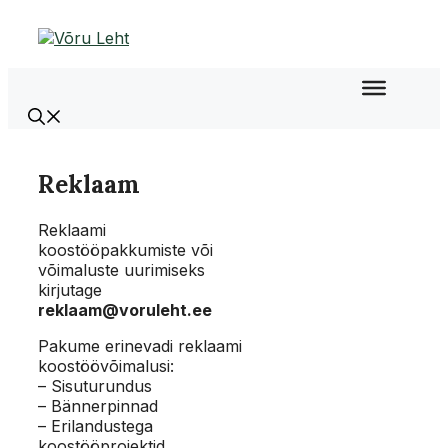
Liigu
sisu
juurde
Reklaam
Reklaami
koostööpakkumiste või
võimaluste uurimiseks
kirjutage
reklaam@voruleht.ee
Pakume erinevadi reklaami
koostöövõimalusi:
– Sisuturundus
– Bännerpinnad
– Erilandustega
koostööprojektid